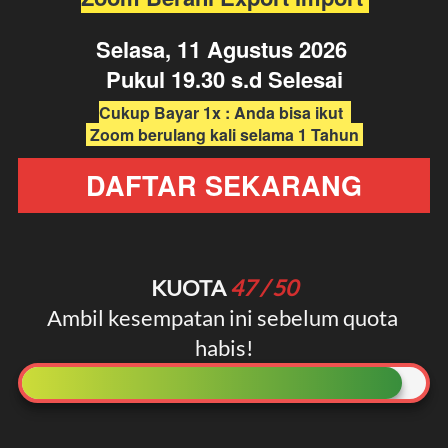
Selasa, 11 Agustus 2026
Pukul 19.30 s.d Selesai
Cukup Bayar 1x : Anda bisa ikut  
 Zoom berulang kali selama 1 Tahun 
DAFTAR SEKARANG
`
KUOTA 
47
 / 50
Ambil kesempatan ini sebelum quota 
habis!