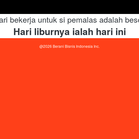
ari bekerja untuk si pemalas adalah bes
Hari liburnya ialah hari ini
@
2026
Berani Bisnis Indonesia Inc.