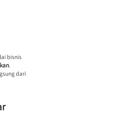
i bisnis 
gkan
. 
, Anda akan belajar langsung dari 
r 