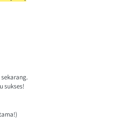
sekarang. 
u sukses! 
rtama!)