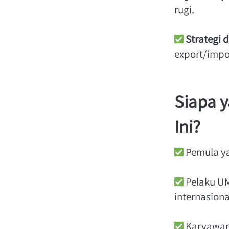
rugi. 
Strategi d
export/impor
Siapa y
Ini?
 Pemula ya
 Pelaku U
internasional
 Karyawan 