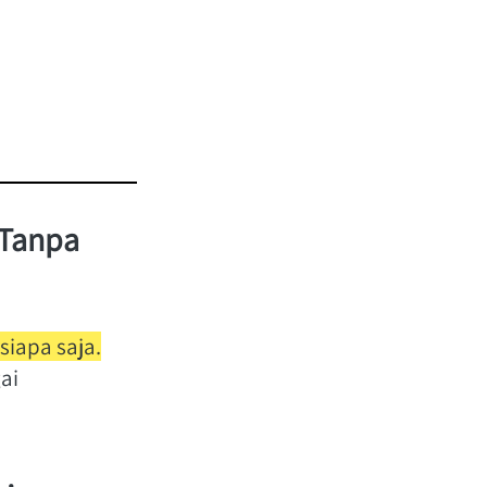
Tanpa 
siapa saja.
i 