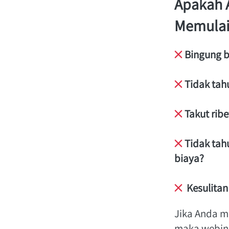
Apakah A
Memulai 
 Bingung 
 Tidak tah
 Takut rib
 Tidak ta
biaya?
  Kesulita
Jika Anda m
maka webina