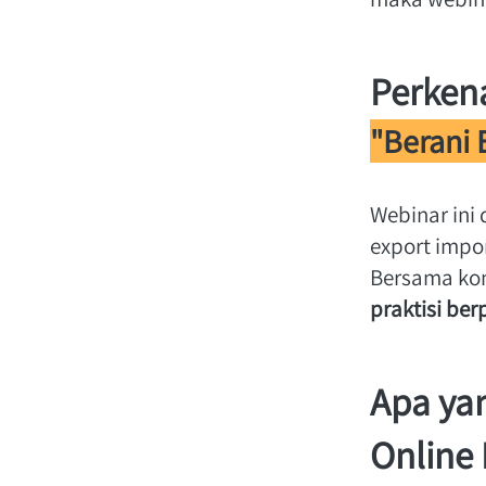
Perkena
"Berani 
Webinar ini 
export impo
Bersama ko
praktisi be
Apa yan
Online 