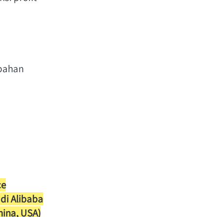
 
bahan 
ce
di Alibaba
hina, USA)