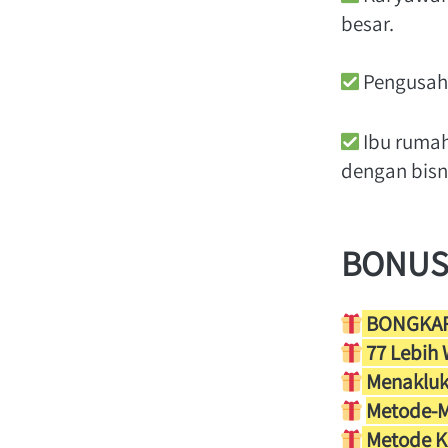
besar. 
 Pengusah
 Ibu ruma
dengan bisni
BONUS
 BONGKAR
 77 Lebih
 Menakluk
Metode-M
 Metode K