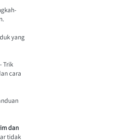
ngkah-
. 
duk yang 
– Trik 
an cara 
anduan 
im dan 
r tidak 