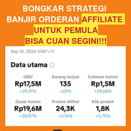
BONGKAR STRATEGI 
BANJIR ORDERAN
AFFILIATE 
UNTUK PEMULA
BISA CUAN SEGINI!!!