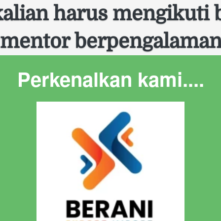
alian harus mengikuti b
mentor berpengalama
Perkenalkan kami....