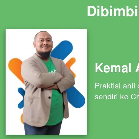
Dibimbi
Kemal 
Praktisi ahl
sendiri ke C