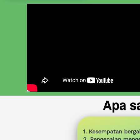
Apa s
1. Kesempatan berga
2. Pengenalan mengen