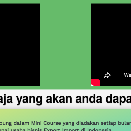
aja yang akan anda dapa
bung dalam Mini Course yang diadakan setiap bula
ai usaha bisnis Export Import di Indonesia