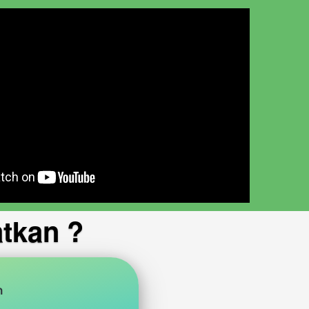
tkan ?
n