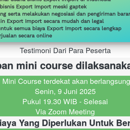
isnis Export Import meski gaptek
ang serta melakukan negosiasi dan pengiriman bar
zin Export Import secara mudah dan legal
untuk semua biaya Export Import secara lengkap
rjualan secara online
Testimoni Dari Para Peserta
an mini course dilaksanak
 Mini Course terdekat akan berlangsun
Senin, 9 Juni 2025
Pukul 19.30 WIB - Selesai
Via Zoom Meeting
iaya Yang Diperlukan Untuk Be