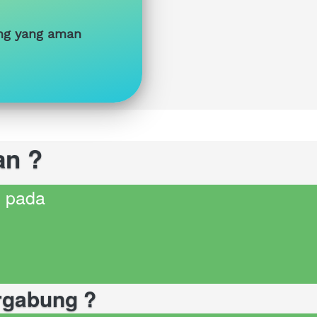
ang yang aman
an ?
g pada
rgabung ?