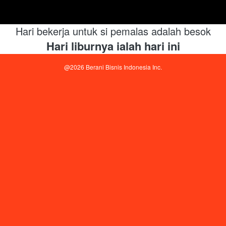
Hari bekerja untuk si pemalas adalah besok
Hari liburnya ialah hari ini
@
2026
Berani Bisnis Indonesia Inc.